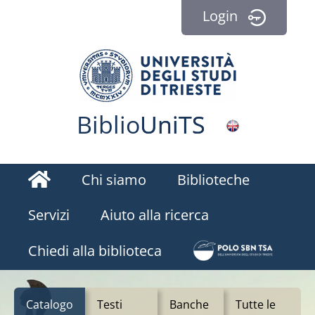
Login
Biblio
Uni
TS
Homepage
Chi siamo
Biblioteche
Servizi
Aiuto alla ricerca
BiblioEst
Chiedi alla biblioteca
Catalogo
Testi
Banche
Tutte le