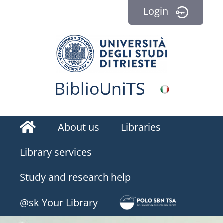
Login
Biblio
Uni
TS
Homepage
About us
Libraries
Library services
Study and research help
BiblioEst
@sk Your Library