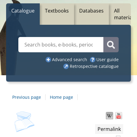
Catalogue
Textbooks
Databases
All
materials
Cerca su "Catalogue"
Catalogue
Advanced search
User guide
Retrospective catalogue
Previous page
Home page
Dettaglio
cover
Wikipedia
YouT
Find
the
del
docu
Permalink
in