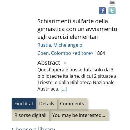
documento
othe
reso
Schiarimenti sull'arte della
ginnastica con un avviamento
agli esercizi elementari
Rustia, Michelangelo
Coen, Colombo <editore>
1864
Abstract
Quest’opera è posseduta solo da 3
biblioteche italiane, di cui 2 situate a
Trieste, e dalla Biblioteca Nazionale
Austriaca.
[...]
Find it at
Details
Comments
Risorse digitali
You may be interested...
Choose a library