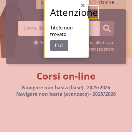
d'esame
dati
risorse
Chiudi
Attenzione
Cerca su "Catalogo"
Titolo non
trovato
Cerca
Ricerca avanzata
Guida all'utilizzo
Esci
Catalogo retrospettivo
Corsi on-line
Navigare non basta (base) - 2025/2026
Navigare non basta (avanzato) - 2025/2026