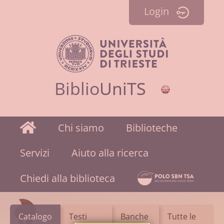
Login
Biblio
Uni
TS
Homepage
Chi siamo
Biblioteche
Servizi
Aiuto alla ricerca
BiblioEst
Chiedi alla biblioteca
Catalogo
Testi
Banche
Tutte le