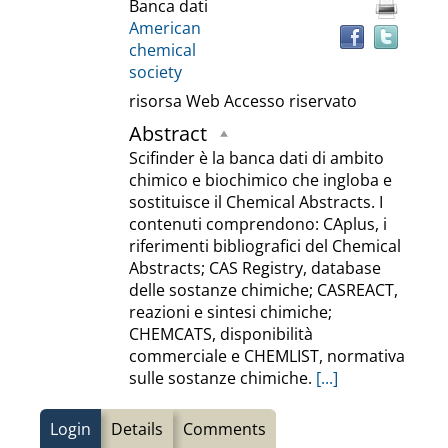
documento
Banca dati
othe
American
reso
chemical
society
risorsa Web
Accesso riservato
Abstract
Scifinder è la banca dati di ambito
chimico e biochimico che ingloba e
sostituisce il Chemical Abstracts. I
contenuti comprendono: CAplus, i
riferimenti bibliografici del Chemical
Abstracts; CAS Registry, database
delle sostanze chimiche; CASREACT,
reazioni e sintesi chimiche;
CHEMCATS, disponibilità
commerciale e CHEMLIST, normativa
sulle sostanze chimiche.
[...]
Login
Details
Comments