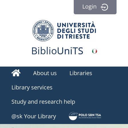
Login
Biblio
Uni
TS
Homepage
About us
Libraries
Library services
Study and research help
BiblioEst
@sk Your Library