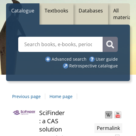
Catalogue
Textbooks
Databases
All
materials
Cerca su "Catalogue"
Catalogue
Advanced search
User guide
Retrospective catalogue
Previous page
Home page
Dettaglio
SciFinder
Wikipedia
YouT
Find
the
: a CAS
del
docu
Permalink
solution
in